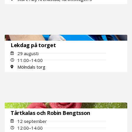
Lekdag på torget
29 augusti
11:00–14:00
Mölndals torg
Tårtkalas och Robin Bengtsson
12 september
12:00–14:00