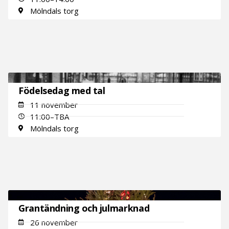
Mölndals torg
Födelsedag med tal
11 november
11:00–TBA
Mölndals torg
Grantändning och julmarknad
26 november