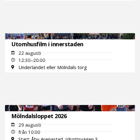
Utomhusfilm i innerstaden
22 augusti
12:30–20:00
Underlandet eller Mölndals torg
Mölndalsloppet 2026
29 augusti
från 10:00
Start: Åby Arenastad, Idrottsvägen 3