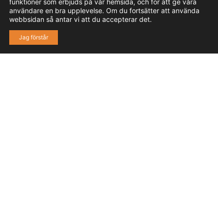
funktioner som erbjuds på vår hemsida, och för att ge våra
användare en bra upplevelse. Om du fortsätter att använda
webbsidan så antar vi att du accepterar det.
Jag förstår