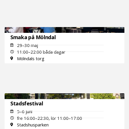
Smaka på Mölndal
29–30 maj
11:00–22:00 båda dagar
Mölndals torg
Stadsfestival
5–6 juni
fre 16:00–22:30, lör 11:00–17:00
Stadshusparken