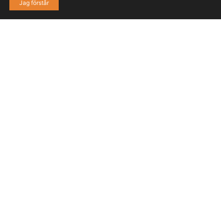
Jag förstår
40,000
600
2,000
8,000
KVM
NYA
ARBETSPLATSER
FÖLJARE PÅ