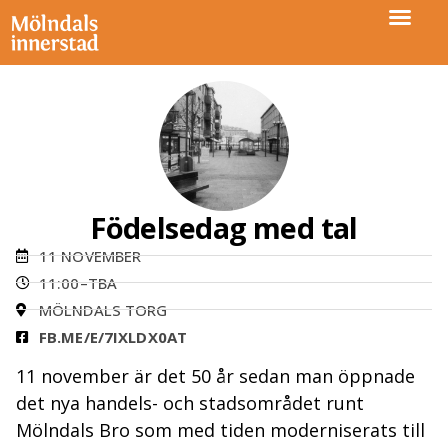
Födelsedag med tal
11 NOVEMBER
11:00–TBA
MÖLNDALS TORG
FB.ME/E/7IXLDX0AT
11 november är det 50 år sedan man öppnade
det nya handels- och stadsområdet runt
Mölndals Bro som med tiden moderniserats till