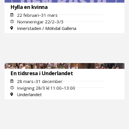
Hylla en kvinna
22 februari–31 mars
Nomineringar 22/2–3/3
Innerstaden / Mölndal Galleria
En tidsresa i Underlandet
28 mars–31 december
Invigning 28/3 kl 11:00–13:00
Underlandet