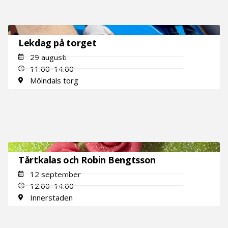
Lekdag på torget
29 augusti
11:00–14:00
Mölndals torg
Tårtkalas och Robin Bengtsson
12 september
12:00–14:00
Innerstaden