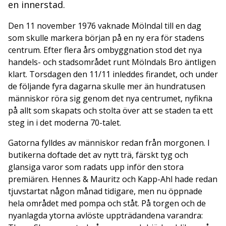
en innerstad.
Den 11 november 1976 vaknade Mölndal till en dag
som skulle markera början på en ny era för stadens
centrum. Efter flera års ombyggnation stod det nya
handels- och stadsområdet runt Mölndals Bro äntligen
klart. Torsdagen den 11/11 inleddes firandet, och under
de följande fyra dagarna skulle mer än hundratusen
människor röra sig genom det nya centrumet, nyfikna
på allt som skapats och stolta över att se staden ta ett
steg in i det moderna 70-talet.
Gatorna fylldes av människor redan från morgonen. I
butikerna doftade det av nytt trä, färskt tyg och
glansiga varor som radats upp inför den stora
premiären. Hennes & Mauritz och Kapp-Ahl hade redan
tjuvstartat någon månad tidigare, men nu öppnade
hela området med pompa och ståt. På torgen och de
nyanlagda ytorna avlöste uppträdandena varandra: