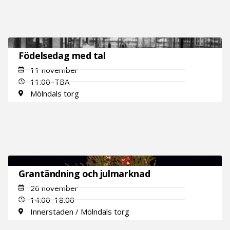
Födelsedag med tal
11 november
11:00–TBA
Mölndals torg
Grantändning och julmarknad
26 november
14:00–18:00
Innerstaden / Mölndals torg