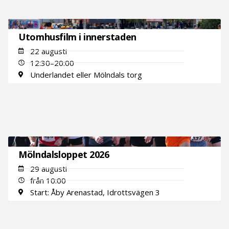
Utomhusfilm i innerstaden
22 augusti
12:30–20:00
Underlandet eller Mölndals torg
Mölndalsloppet 2026
29 augusti
från 10:00
Start: Åby Arenastad, Idrottsvägen 3