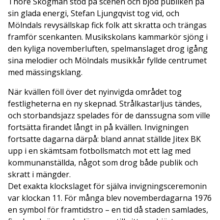
Thore Skogman stod på scenen och bjöd publiken på
sin glada energi, Stefan Ljungqvist tog vid, och
Mölndals revysällskap fick folk att skratta och trängas
framför scenkanten. Musikskolans kammarkör sjöng i
den kyliga novemberluften, spelmanslaget drog igång
sina melodier och Mölndals musikkår fyllde centrumet
med mässingsklang.
När kvällen föll över det nyinvigda området tog
festligheterna en ny skepnad. Strålkastarljus tändes,
och storbandsjazz spelades för de danssugna som ville
fortsätta firandet långt in på kvällen. Invigningen
fortsatte dagarna därpå: bland annat ställde Jitex BK
upp i en skämtsam fotbollsmatch mot ett lag med
kommunanställda, något som drog både publik och
skratt i mängder.
Det exakta klockslaget för själva invigningsceremonin
var klockan 11. För många blev novemberdagarna 1976
en symbol för framtidstro – en tid då staden samlades,