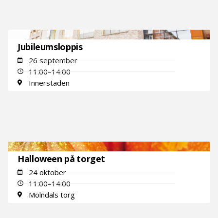
Jubileumsloppis
26 september
11:00–14:00
Innerstaden
Halloween på torget
24 oktober
11:00–14:00
Mölndals torg