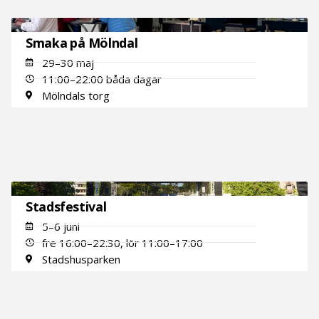
Smaka på Mölndal
29–30 maj
11:00–22:00 båda dagar
Mölndals torg
Stadsfestival
5–6 juni
fre 16:00–22:30, lör 11:00–17:00
Stadshusparken