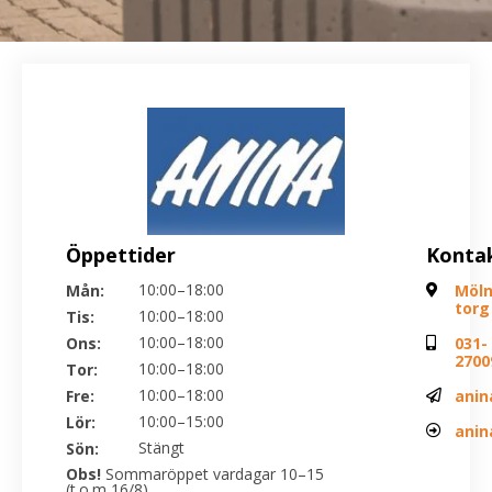
Öppettider
Konta
10:00–18:00
Mån:
Möln
torg
10:00–18:00
Tis:
10:00–18:00
Ons:
031-
2700
10:00–18:00
Tor:
10:00–18:00
Fre:
anin
10:00–15:00
Lör:
anin
Stängt
Sön:
Obs!
Sommaröppet vardagar 10–15
(t.o.m 16/8).