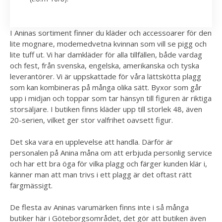
I Aninas sortiment finner du kläder och accessoarer för den
lite mognare, modemedvetna kvinnan som vill se pigg och
lite tuff ut. Vi har damkläder för alla tillfällen, både vardag
och fest, från svenska, engelska, amerikanska och tyska
leverantörer. Vi är uppskattade för våra lättskötta plagg
som kan kombineras på många olika sätt. Byxor som går
upp i midjan och toppar som tar hänsyn till figuren är riktiga
storsäljare. I butiken finns kläder upp till storlek 48, även
20-serien, vilket ger stor valfrihet oavsett figur.
Det ska vara en upplevelse att handla. Därför är
personalen på Anina måna om att erbjuda personlig service
och har ett bra öga för vilka plagg och färger kunden klär i,
känner man att man trivs i ett plagg är det oftast rätt
färgmässigt.
De flesta av Aninas varumärken finns inte i så många
butiker här i Göteborgsområdet, det gör att butiken även