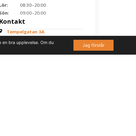
Lör:
08:30–20:00
Sön:
09:00–20:00
Kontakt
Tempelgatan 3A
070-023 70 75
dare en bra upplevelse. Om du
Jag förstår
@molndalskok