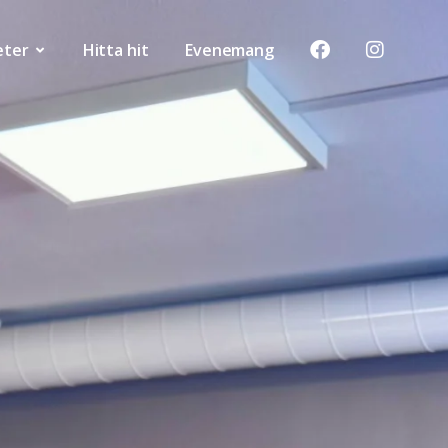
eter
Hitta hit
Evenemang