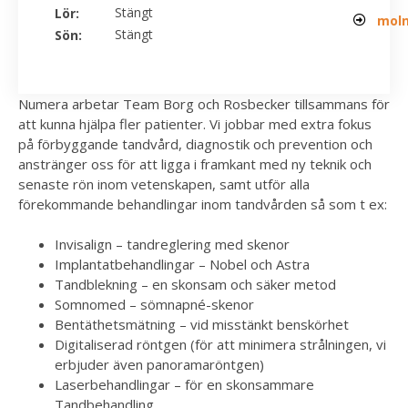
Stängt
Lör:
moln
Stängt
Sön:
Numera arbetar Team Borg och Rosbecker tillsammans för
att kunna hjälpa fler patienter. Vi jobbar med extra fokus
på förbyggande tandvård, diagnostik och prevention och
anstränger oss för att ligga i framkant med ny teknik och
senaste rön inom vetenskapen, samt utför alla
förekommande behandlingar inom tandvården så som t ex:
Invisalign – tandreglering med skenor
Implantatbehandlingar – Nobel och Astra
Tandblekning – en skonsam och säker metod
Somnomed – sömnapné-skenor
Bentäthetsmätning – vid misstänkt benskörhet
Digitaliserad röntgen (för att minimera strålningen, vi
erbjuder även panoramaröntgen)
Laserbehandlingar – för en skonsammare
Tandbehandling