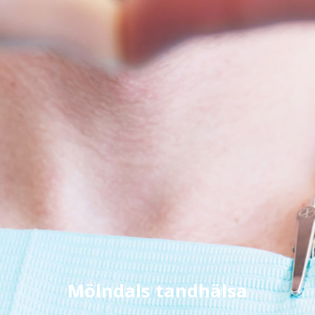
Mölndals tandhälsa