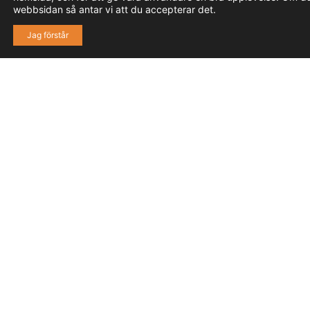
webbsidan så antar vi att du accepterar det.
Jag förstår
40,000
600
2,000
8,000
KVM
NYA
ARBETSPLATSER
FÖLJARE PÅ
FACEBOOK
HANDEL
BOSTÄDER