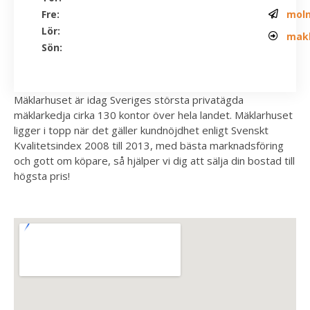
Fre:
moln
Lör:
makl
Sön:
Mäklarhuset är idag Sveriges största privatägda
mäklarkedja cirka 130 kontor över hela landet. Mäklarhuset
ligger i topp när det gäller kundnöjdhet enligt Svenskt
Kvalitetsindex 2008 till 2013, med bästa marknadsföring
och gott om köpare, så hjälper vi dig att sälja din bostad till
högsta pris!