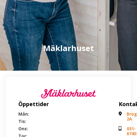
Mäklarhuset
Öppettider
Konta
Mån:
Brog
2A
Tis:
Ons:
031-
6745
Tor: