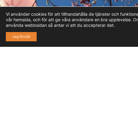
Vi använder cookies för att tillhandahålla de tjänster och funktio
vår hemsida, och för att ge våra användare en bra upplevelse. O
använda webbsidan så antar vi att du accepterar det.
40,000
600
2,000
Jag förstår
8,000
KVM
NYA
ARBETSPLATSER
FÖLJARE PÅ
FACEBOOK
HANDEL
BOSTÄDER