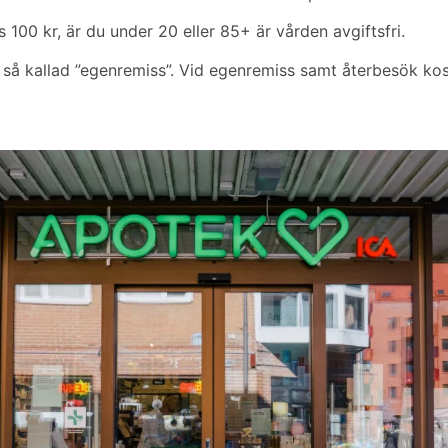
 100 kr, är du under 20 eller 85+ är vården avgiftsfri.
så kallad ”egenremiss”. Vid egenremiss samt återbesök kos