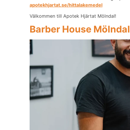
apotekhjartat.se/hittalakemedel
Välkommen till Apotek Hjärtat Mölndal!
Barber House Mölndal