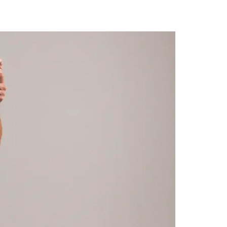
eter
Hitta hit
Evenemang