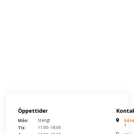
Galleri Mölndal
Öppettider
Konta
Stängt
Mån:
Göt
1
11:00–18:00
Tis: