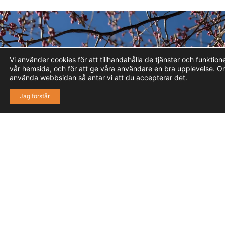
Vi använder cookies för att tillhandahålla de tjänster och funktio
vår hemsida, och för att ge våra användare en bra upplevelse. O
använda webbsidan så antar vi att du accepterar det.
Jag förstår
40,000
600
2,000
8,000
KVM
NYA
ARBETSPLATSER
FÖLJARE PÅ
FACEBOOK