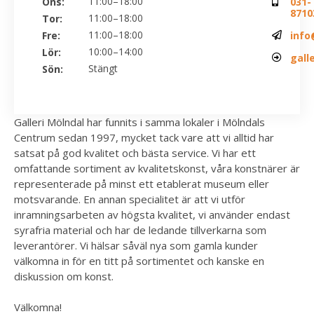
11:00–18:00
Ons:
031-
8710
11:00–18:00
Tor:
11:00–18:00
Fre:
info
10:00–14:00
Lör:
gall
Stängt
Sön:
Galleri Mölndal har funnits i samma lokaler i Mölndals
Centrum sedan 1997, mycket tack vare att vi alltid har
satsat på god kvalitet och bästa service. Vi har ett
omfattande sortiment av kvalitetskonst, våra konstnärer är
representerade på minst ett etablerat museum eller
motsvarande. En annan specialitet är att vi utför
inramningsarbeten av högsta kvalitet, vi använder endast
syrafria material och har de ledande tillverkarna som
leverantörer. Vi hälsar såväl nya som gamla kunder
välkomna in för en titt på sortimentet och kanske en
diskussion om konst.
Välkomna!